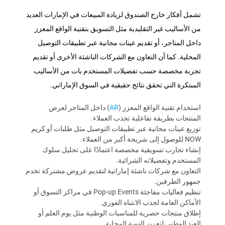
تشمل أفكار خارج الصندوق لزيادة المبيعات في الإمارات العديد
من الأساليب غير التقليدية مثل التسويق بتقنية الواقع المعزز
داخل المتاجر، أو تقديم عينات مجانية عبر تطبيقات التوصيل
المحلية. كما أن التعاون مع الشركات الناشئة الأخرى أو تقديم
تجربة مخصصة حسب تفضيلات المستخدم بات من الأساليب
المبتكرة التي تحقق نتائج حقيقية في السوق الإماراتي.
استخدام تقنية الواقع المعزز (
AR
) داخل المتاجر لعرض
المنتجات بطريقة تفاعلية تجذب العملاء.
توزيع عينات مجانية عبر تطبيقات التوصيل مثل طلبات أو كريم
NOW للوصول إلى شريحة أكبر من العملاء.
إنشاء تجارب تسويقية مخصصة اعتمادًا على تحليل سلوك
المستخدم وتفضيلاته الشرائية.
التعاون مع شركات ناشئة إماراتية لتقديم عروض مشتركة تخدم
جمهور الطرفين.
تنظيم فعاليات مفاجئة Pop-up Events في مراكز التسوق أو
الأماكن العامة لجذب الانتباه الفوري.
إطلاق منتجات حصرية للمناسبات الوطنية مثل يوم العلم أو
العيد الوطني لتعزيز الهوية المحلية.