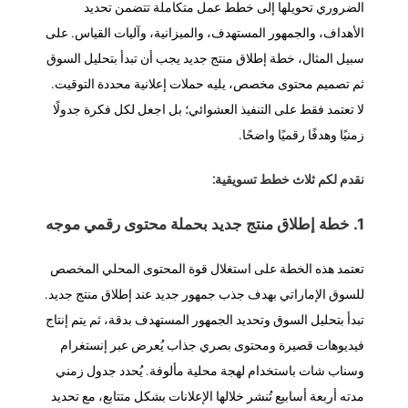
الضروري تحويلها إلى خطط عمل متكاملة تتضمن تحديد
الأهداف، والجمهور المستهدف، والميزانية، وآليات القياس. على
سبيل المثال، خطة إطلاق منتج جديد يجب أن تبدأ بتحليل السوق
ثم تصميم محتوى مخصص، يليه حملات إعلانية محددة التوقيت.
لا تعتمد فقط على التنفيذ العشوائي؛ بل اجعل لكل فكرة جدولًا
زمنيًا وهدفًا رقميًا واضحًا.
نقدم لكم ثلاث خطط تسويقية:
1. خطة إطلاق منتج جديد بحملة محتوى رقمي موجه
تعتمد هذه الخطة على استغلال قوة المحتوى المحلي المخصص
للسوق الإماراتي بهدف جذب جمهور جديد عند إطلاق منتج جديد.
تبدأ بتحليل السوق وتحديد الجمهور المستهدف بدقة، ثم يتم إنتاج
فيديوهات قصيرة ومحتوى بصري جذاب يُعرض عبر إنستغرام
وسناب شات باستخدام لهجة محلية مألوفة. يُحدد جدول زمني
مدته أربعة أسابيع تُنشر خلالها الإعلانات بشكل متتابع، مع تحديد