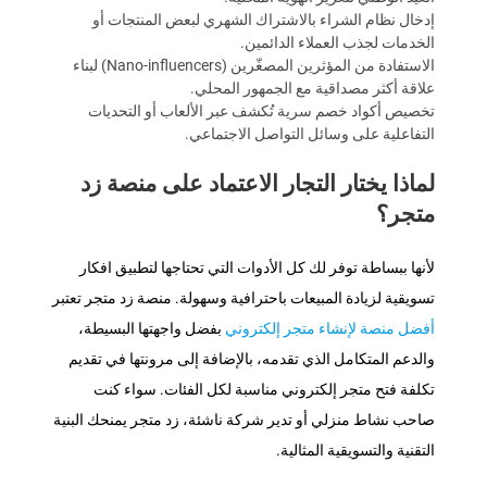
إدخال نظام الشراء بالاشتراك الشهري لبعض المنتجات أو
الخدمات لجذب العملاء الدائمين.
الاستفادة من المؤثرين المصغّرين (Nano-influencers) لبناء
علاقة أكثر مصداقية مع الجمهور المحلي.
تخصيص أكواد خصم سرية تُكشف عبر الألعاب أو التحديات
التفاعلية على وسائل التواصل الاجتماعي.
لماذا يختار التجار الاعتماد على منصة زد
متجر؟
لأنها ببساطة توفر لك كل الأدوات التي تحتاجها لتطبيق افكار
تسويقية لزيادة المبيعات باحترافية وسهولة. منصة زد متجر تعتبر
أفضل منصة لإنشاء متجر إلكتروني
بفضل واجهتها البسيطة،
والدعم المتكامل الذي تقدمه، بالإضافة إلى مرونتها في تقديم
تكلفة فتح متجر إلكتروني مناسبة لكل الفئات. سواء كنت
صاحب نشاط منزلي أو تدير شركة ناشئة، زد متجر يمنحك البنية
التقنية والتسويقية المثالية.