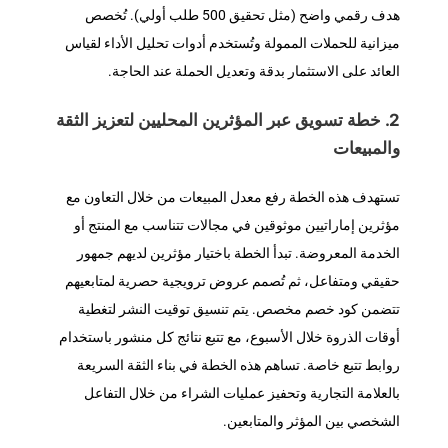
هدف رقمي واضح (مثل تحقيق 500 طلب أولي). تُخصص
ميزانية للحملات الممولة وتُستخدم أدوات تحليل الأداء لقياس
العائد على الاستثمار بدقة وتعديل الحملة عند الحاجة.
2. خطة تسويق عبر المؤثرين المحليين لتعزيز الثقة
والمبيعات
تستهدف هذه الخطة رفع معدل المبيعات من خلال التعاون مع
مؤثرين إماراتيين موثوقين في مجالات تتناسب مع المنتج أو
الخدمة المعروضة. تبدأ الخطة باختيار مؤثرين لديهم جمهور
حقيقي ومتفاعل، ثم تُصمم عروض ترويجية حصرية لمتابعيهم
تتضمن كود خصم مخصص. يتم تنسيق توقيت النشر لتغطية
أوقات الذروة خلال الأسبوع، مع تتبع نتائج كل منشور باستخدام
روابط تتبع خاصة. تساهم هذه الخطة في بناء الثقة السريعة
بالعلامة التجارية وتحفيز عمليات الشراء من خلال التفاعل
الشخصي بين المؤثر والمتابعين.