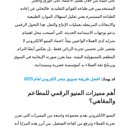
على البيئة من خلال تقليل الاعتماد على الورق والحبر
المستخدمين في طباعة القوائم التقليدية. فالتخلي عن إعادة
الطباعة المستمرة يعني تقليل استهلاك الموارد الطبيعية
والانبعاثات المرتبطة بعمليات الإنتاج والنقل. هذا التحول الرقمي
يدعم توجهات الاستدامة الحديثة، التي أصبحت محل اهتمام
متزايد لدى العملاء الواعيين بيئياً. اعتماد ‎المنيو الالكتروني لا
يقتصر على تحسين تجربة الزبائن فقط، بل يعكس أيضًا التزام
المطعم بالمسؤولية البيئية، مما يعزز صورته الإيجابية في السوق
ويرسّخ ثقة العملاء به كمؤسسة عصرية ومستدامة.
قد يهمك:
افضل طريقة تسويق متجر الكتروني لعام 2025
أهم مميزات المنيو الرقمي للمطاعم
والمقاهي؟
‎المنيو الالكتروني يقدم مجموعة واسعة من المميزات التي تعزز
تجربة العملاء وترفع من كفاءة التشغيل. من أبرز هذه المزايا أنه